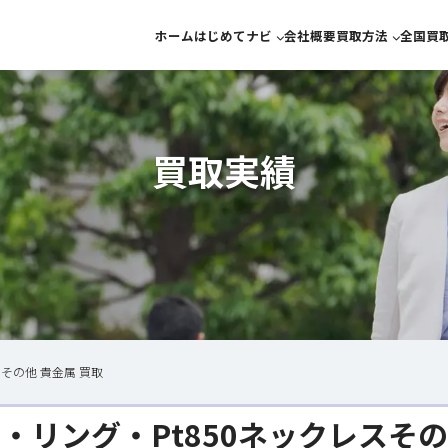
ホーム
はじめてナビ
会社概要
買取方法
全国買
宅配買取
らくらくかんたん
金買
来店買取
宅配買取につい
ブラ
来店買取につい
ダイ
買取実績
10万
スその他 貴金属 買取
チ・リング・Pt850ネックレスその