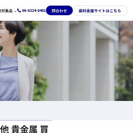
06-6224-0401
取対象品
問合わせ
歯科金属サイトはこちら
LINE査定
取
て
ンド時計買取
て
ヤ買取
円金貨買取
他 貴金属 買