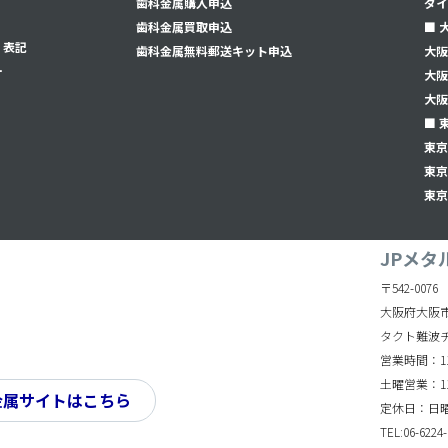
⻭科金属購入申込
ダイ
⻭科金属買取申込
■ 
く表記
⻭科金属無料郵送キット申込
大阪
ー
大阪
大阪
■ 
東京
東京
東京
JPメタ
〒542-0076
大阪府大阪市
タクト難波
営業時間：11:
土曜営業：11:
金属サイトはこちら
定休日：日
TEL:06-6224-