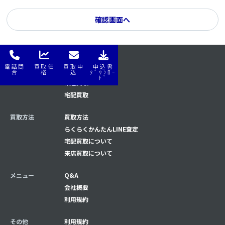
電話問
買取価
買取申
申込書
はじめてナビ
はじめてナビ
合
格
込
ﾀﾞｳﾝﾛｰ
ﾄﾞ
来店買取
宅配買取
買取方法
買取方法
らくらくかんたんLINE査定
宅配買取について
来店買取について
メニュー
Q&A
会社概要
利用規約
その他
利用規約