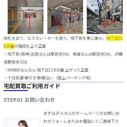
改札を出て、エスカレーターを登り、地下街を東に進み、
地下出口
B16番
の階段を上り正面
・地下鉄/阪神/近鉄なんば駅徒歩3分、南海なんば駅徒歩5分、JR難
波駅徒歩10分
・NAMBAなんなん 地下出口 B16番 上がって正面
・千日前通 東行き 幹線沿い （路上パーキング有）
宅配買取ご利用ガイド
STEP.01 お問い合わせ
まずはJPメタルのホームページのお問い合
わせフォームまたはお電話にてご連絡下さ