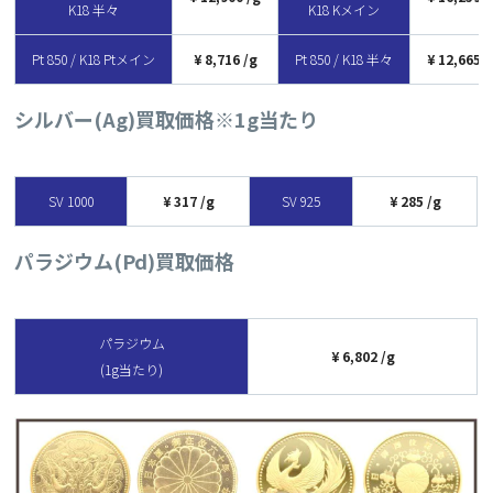
K18 半々
K18 Kメイン
Pt 850 / K18 Ptメイン
8,716
Pt 850 / K18 半々
12,665
シルバー(Ag)買取価格
※1g当たり
SV 1000
317
SV 925
285
パラジウム(Pd)買取価格
パラジウム
6,802
(1g当たり)