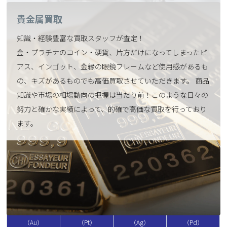
貴金属買取
知識・経験豊富な買取スタッフが査定！
金・プラチナのコイン・硬貨、片方だけになってしまったピ
アス、インゴット、金縁の眼鏡フレームなど使用感があるも
の、キズがあるものでも高価買取させていただきます。 商品
知識や市場の相場動向の把握は当たり前！このような日々の
努力と確かな実績によって、的確で高価な買取を行っており
ます。
JPメタル 買取価格
2026.08.07 更新
市場買取公示価格
金
プラチナ
銀
パラジウム
（Au）
（Pt）
（Ag）
（Pd）