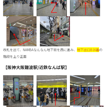
改札を出て、NAMBAなんなん地下街を西に進み、
地下出口B16番
の
階段を上り正面
【阪神大阪難波駅/近鉄なんば駅】