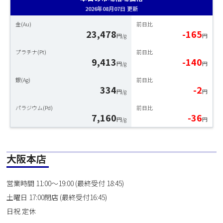
2026年08月07日 更新
金(Au)
前日比
23,478
-165
円/g
円
プラチナ(Pt)
前日比
9,413
-140
円/g
円
銀(Ag)
前日比
334
-2
円/g
円
パラジウム(Pd)
前日比
7,160
-36
円/g
円
大阪本店
営業時間 11:00～19:00 (最終受付 18:45)
土曜日 17:00閉店 (最終受付16:45)
日祝 定休