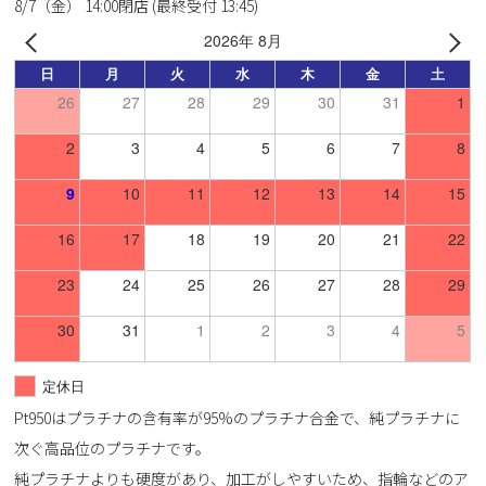
8/7（金） 14:00閉店 (最終受付 13:45)
2026年 8月
日
月
火
水
木
金
土
26
27
28
29
30
31
1
2
3
4
5
6
7
8
9
10
11
12
13
14
15
16
17
18
19
20
21
22
23
24
25
26
27
28
29
30
31
1
2
3
4
5
定休日
Pt950はプラチナの含有率が95%のプラチナ合金で、純プラチナに
次ぐ高品位のプラチナです。
純プラチナよりも硬度があり、加工がしやすいため、指輪などのア