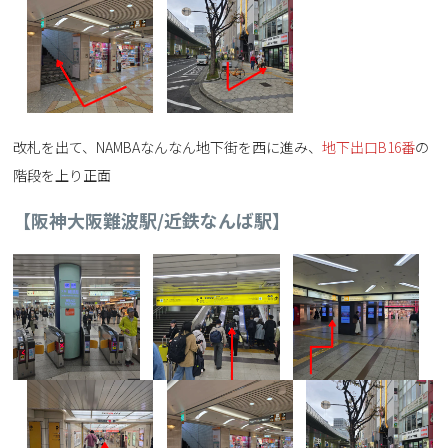
改札を出て、NAMBAなんなん地下街を西に進み、
地下出口B16番
の
階段を上り正面
【阪神大阪難波駅/近鉄なんば駅】