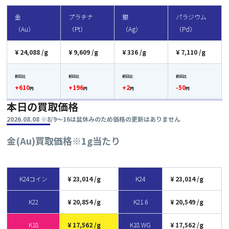
金
プラチナ
銀
パラジウム
（Au）
（Pt）
（Ag）
（Pd）
24,088
9,609
336
7,110
前日比
前日比
前日比
前日比
+610
+196
+2
-50
円
円
円
円
本日の買取価格
2026.08.08 ※8/9～16は盆休みのため価格の更新はありません
金(Au)買取価格
※1g当たり
K24コイン
23,014
K24
23,014
K22
20,854
K21.6
20,549
K18
17,562
K18 WG
17,562