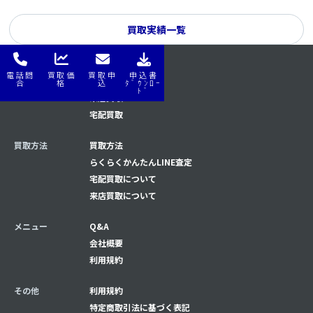
買取実績一覧
電話問
買取価
買取申
申込書
はじめてナビ
はじめてナビ
合
格
込
ﾀﾞｳﾝﾛｰ
ﾄﾞ
来店買取
宅配買取
買取方法
買取方法
らくらくかんたんLINE査定
宅配買取について
来店買取について
メニュー
Q&A
会社概要
利用規約
その他
利用規約
特定商取引法に基づく表記