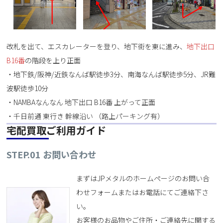
改札を出て、エスカレーターを登り、地下街を東に進み、
地下出口
B16番
の階段を上り正面
・地下鉄/阪神/近鉄なんば駅徒歩3分、南海なんば駅徒歩5分、JR難
波駅徒歩10分
・NAMBAなんなん 地下出口 B16番 上がって正面
・千日前通 東行き 幹線沿い （路上パーキング有）
宅配買取ご利用ガイド
STEP.01 お問い合わせ
まずはJPメタルのホームページのお問い合
わせフォームまたはお電話にてご連絡下さ
い。
お客様のお品物やご住所・ご連絡先に関する