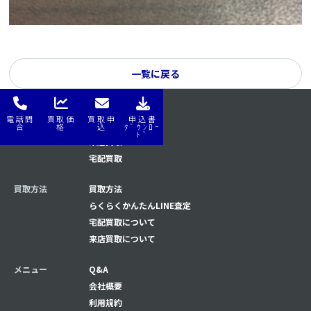
一覧に戻る
電話問
買取価
買取申
申込書
はじめてナビ
はじめてナビ
合
格
込
ﾀﾞｳﾝﾛｰ
ﾄﾞ
来店買取
宅配買取
買取方法
買取方法
らくらくかんたんLINE査定
宅配買取について
来店買取について
メニュー
Q&A
会社概要
利用規約