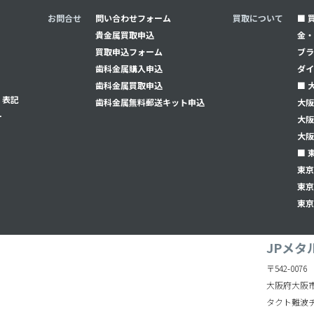
お問合せ
問い合わせフォーム
買取について
■ 
貴金属買取申込
金・
買取申込フォーム
ブラ
⻭科金属購入申込
ダイ
⻭科金属買取申込
■ 
く表記
⻭科金属無料郵送キット申込
大阪
ー
大阪
大阪
■ 
東京
東京
東京
JPメタ
〒542-0076
大阪府大阪市
タクト難波