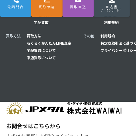
電話問合
買取価格
買取申込
申込書
はじめてナビ
はじめてナビ
メニュー
Q&A
ﾀﾞｳﾝﾛｰﾄﾞ
来店買取
会社概要
宅配買取
利用規約
買取方法
買取方法
その他
利用規約
らくらくかんたんLINE査定
特定商取引法に基づ
宅配買取について
プライバシーポリシ
来店買取について
お問合せはこちらから
まずはお気軽にお問合せくださいませ