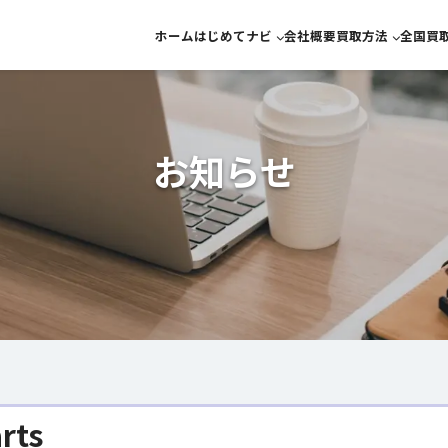
ホーム
はじめてナビ
会社概要
買取方法
全国買
宅配買取
らくらくかんたん
金買
来店買取
宅配買取につい
ブラ
来店買取につい
ダイ
お知らせ
10万
rts