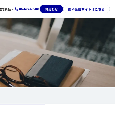
06-6224-0401
取対象品
問合わせ
歯科金属サイトはこちら
LINE査定
取
て
ンド時計買取
て
ヤ買取
円金貨買取