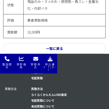
現品のみ・ヌメわれ・使用感・角スレ・金属劣
状態
化・内部ベタ
評価
業者買取相場
買取額
10,000円
一覧に戻る
電話問
買取価
買取申
申込書
はじめてナビ
はじめてナビ
合
格
込
ﾀﾞｳﾝﾛｰ
ﾄﾞ
来店買取
宅配買取
買取方法
買取方法
らくらくかんたんLINE査定
宅配買取について
来店買取について