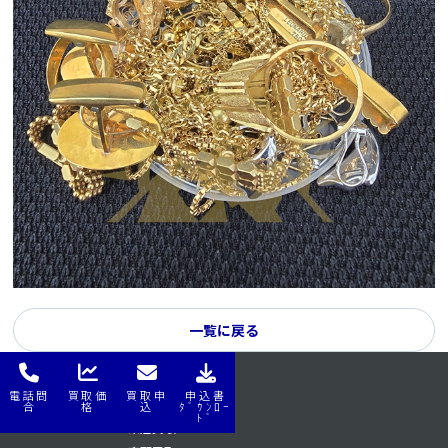
一覧に戻る
電話問
買取価
買取申
申込書
はじめてナビ
はじめてナビ
合
格
込
ﾀﾞｳﾝﾛｰ
ﾄﾞ
来店買取