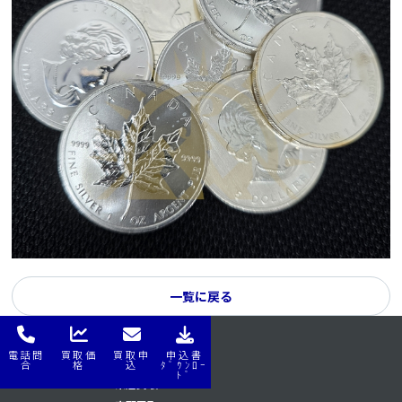
一覧に戻る
電話問
買取価
買取申
申込書
はじめてナビ
はじめてナビ
合
格
込
ﾀﾞｳﾝﾛｰ
ﾄﾞ
来店買取