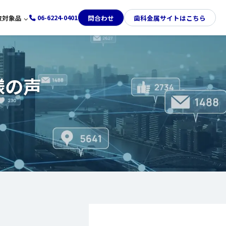
06-6224-0401
取対象品
問合わせ
歯科金属サイトはこちら
LINE査定
取
て
ンド時計買取
て
ヤ買取
様の声
円金貨買取