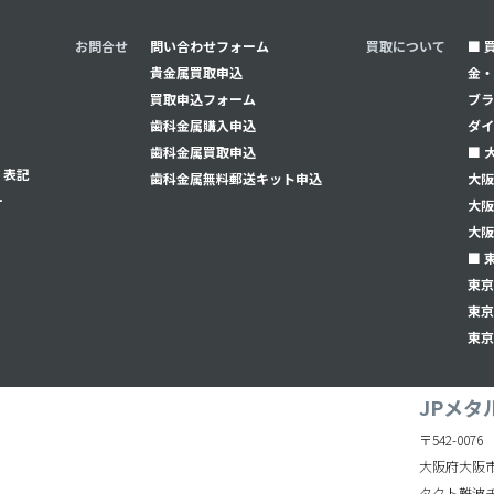
お問合せ
問い合わせフォーム
買取について
■ 
貴金属買取申込
金・
買取申込フォーム
ブラ
⻭科金属購入申込
ダイ
⻭科金属買取申込
■ 
く表記
⻭科金属無料郵送キット申込
大阪
ー
大阪
大阪
■ 
東京
東京
東京
JPメタ
〒542-0076
大阪府大阪市
タクト難波