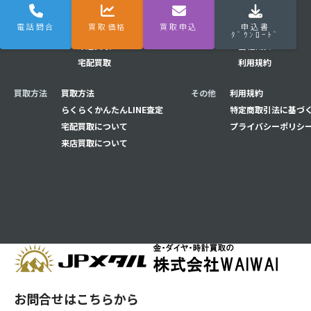
電話問合
買取価格
買取申込
申込書
はじめてナビ
はじめてナビ
メニュー
Q&A
ﾀﾞｳﾝﾛｰﾄﾞ
来店買取
会社概要
宅配買取
利用規約
買取方法
買取方法
その他
利用規約
らくらくかんたんLINE査定
特定商取引法に基づ
宅配買取について
プライバシーポリシ
来店買取について
お問合せはこちらから