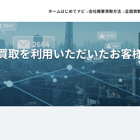
ホーム
はじめてナビ
会社概要
買取方法
全国買
宅配買取
らくらくかんたん
金買
来店買取
宅配買取につい
ブラ
来店買取につい
ダイ
買取を利用いただいたお客
10万